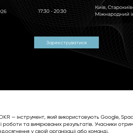
Київ, Старокиїв
17:30 - 20:30
026
Міжнародний ін
Зареєструватися
OKR — інструмент, який використовують Google, Spa
ої роботи та вимірюваних результатів. Учасники отр
досягнення у своїй організації або команді.