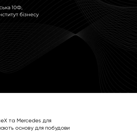
ська 10Ф,
ститут бізнесу
ceX та Mercedes для
имають основу для побудови