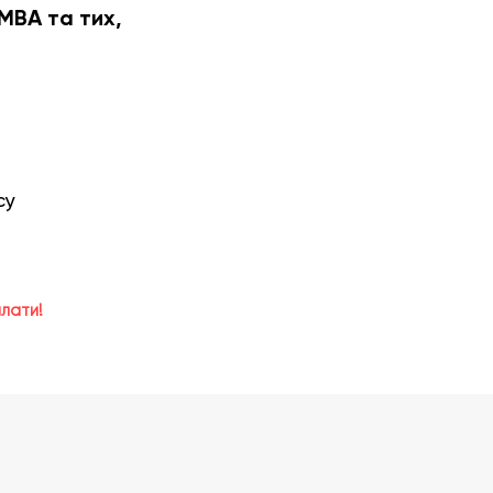
 МВА та тих,
су
плати!