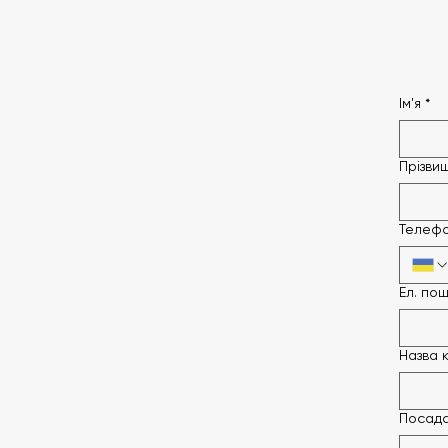
Ім'я
*
Прізви
Телеф
Ел. по
Назва к
Посад