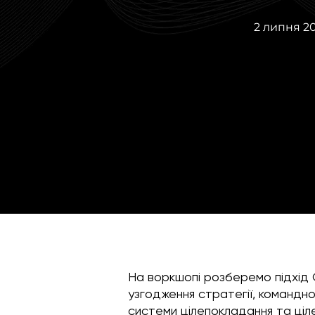
2 липня 2
На воркшопі розберемо підхід 
узгодження стратегії, командн
системи цілепокладання та ціле