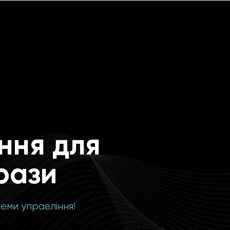
ння для
рази
еми управління!