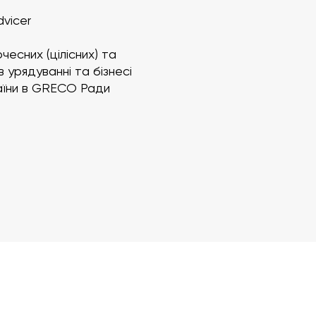
dvicer
есних (цілісних) та
 урядуванні та бізнесі
раїни в GRECO Ради