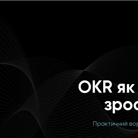
OKR як
зро
Практичний в