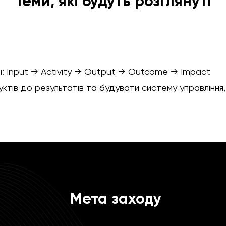
Теми, які будуть розглянуті
ті: Input → Activity → Output → Outcome → Impact
дуктів до результатів та будувати систему управління
Мета заходу