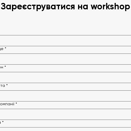
Зареєструватися на workshop
ще
*
он
*
шта
*
омпанії
*
а
*